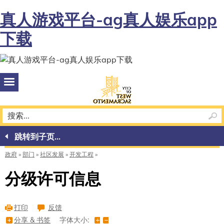
真人游戏平台-ag真人娱乐app
下载
西
萨
克
拉
跳转到子页...
门
政府
»
部门
»
社区发展
»
开发工程
托
分级许可信息
市
打印
反馈
分
分享 & 书签
享
字体大小: