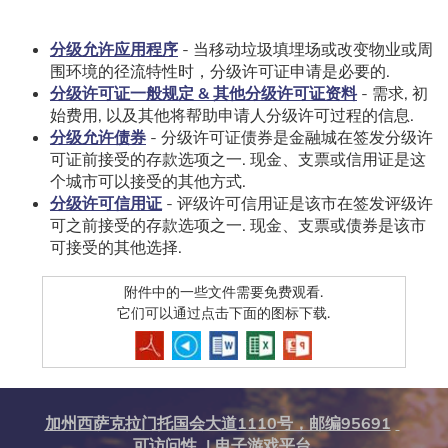
&
书
签，
按
分级允许应用程序
- 当移动垃圾填埋场或改变物业或周
Enter
围环境的径流特性时，分级许可证申请是必要的.
键
显
分级许可证一般规定 & 其他分级许可证资料
- 需求, 初
示
所
始费用, 以及其他将帮助申请人分级许可过程的信息.
有
选
分级允许债券
- 分级许可证债券是金融城在签发分级许
项，
可证前接受的存款选项之一. 现金、支票或信用证是这
按
Tab
个城市可以接受的其他方式.
键
进
分级许可信用证
- 评级许可信用证是该市在签发评级许
入
可之前接受的存款选项之一. 现金、支票或债券是该市
下
一
可接受的其他选择.
个
选
项
附件中的一些文件需要免费观看.
它们可以通过点击下面的图标下载.
加州西萨克拉门托国会大道1110号，邮编95691
可访问性
|
电子游戏平台