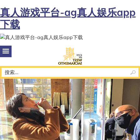
真人游戏平台-ag真人娱乐app
下载
西
萨
克
拉
门
托
市