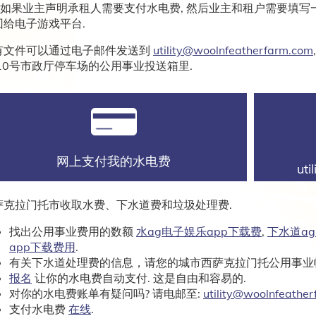
-如果业主声明承租人需要支付水电费, 然后业主和租户需要填写
回给电子游戏平台.
有文件可以通过电子邮件发送到
utility@woolnfeatherfarm.com
110号市政厅停车场的公用事业投送箱里.
网上支付我的水电费
ut
萨克拉门托市收取水费、下水道费和垃圾处理费.
找出公用事业费用的数额
水ag电子娱乐app下载费
,
下水道a
app下载费用
.
有关下水道处理费的信息，请您的城市西萨克拉门托公用事
报名
让你的水电费自动支付. 这是自由和容易的.
对你的水电费账单有疑问吗? 请电邮至:
utility@woolnfeathe
支付水电费
在线
.