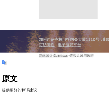
加州西萨克拉门托国会大道1110号，邮编
可访问性
|
电子游戏平台
网站设计:Granicus
-连接人民与政府
原文
提供更好的翻译建议