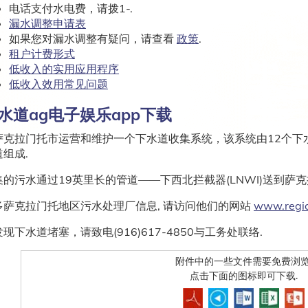
电话支付水电费，请拨1-.
漏水调整申请表
如果您对漏水调整有疑问，请查看
政策
.
租户计费形式
低收入的实用应用程序
低收入效用常见问题
水道ag电子娱乐app下载
萨克拉门托市运营和维护一个下水道收集系统，该系统由12个下
道组成.
集的污水通过19英里长的管道——下西北拦截器(LNWI)送到萨克拉
多萨克拉门托地区污水处理厂信息, 请访问他们的网站
www.regi
现下水道堵塞，请致电(916)617-4850与工务处联络.
附件中的一些文件需要免费浏览
点击下面的图标即可下载.