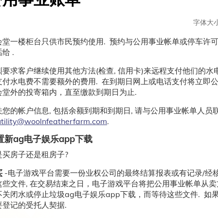
字体大小
会堂一楼柜台只供市民预约使用. 预约与公用事业帐单或停车许可证
给 .
烈要求客户继续使用其他方法(检查, 信用卡)来远程支付他们的水
支付水电费不需要额外的费用. 在到期日网上或电话支付将立即公
会堂外的投寄箱内，直至缴款到期日为止.
关您的帐户信息, 包括余额到期和到期日, 请与公用事业帐单人
utility@woolnfeatherfarm.com
.
置新ag电子娱乐app下载
是买房子还是租房子?
买
-电子游戏平台需要一份业权公司的最终结算报表或有记录/经核
这些文件, 在交易结束之日，电子游戏平台将把公用事业帐单从卖
不关闭水或停止垃圾ag电子娱乐app下载，而等待这些文件. 
要登记的受托人契据.