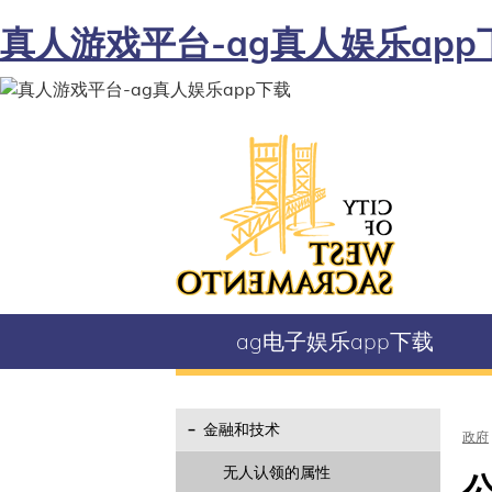
真人游戏平台-ag真人娱乐app
西
萨
克
拉
门
托
ag电子娱乐app下载
市
金融和技术
政府
无人认领的属性