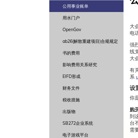
公用事业账单
用水门户
大
OpenGov
电话
ab26(解散重建项目)合规规定
强
线
书的费用
大
影响费用关系研究
有
EIFD形成
系
设
财务文件
你
税收措施
购
出版物
到
台
SB272企业系统
需
电子游戏平台