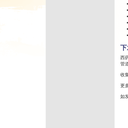
下
西
管
收
更
如发