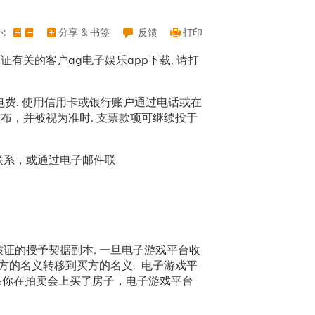
分
:
分享 & 书签
享
反馈
打印
&
书
有关的客户ag电子娱乐app下载, 请打
签，
按
Enter
键
显
电费. 使用信用卡或银行账户通过电话或在
示
所
布，并被视为准时. 支票款项可继续投于
有
选
项，
按
员联系，或通过电子邮件联
Tab
键
进
入
下
一
个
选
项
证的授予契据副本. 一旦电子游戏平台收
方的名义转移到买方的名义. 电子游戏平
如果你在拍卖会上买了房子，电子游戏平台